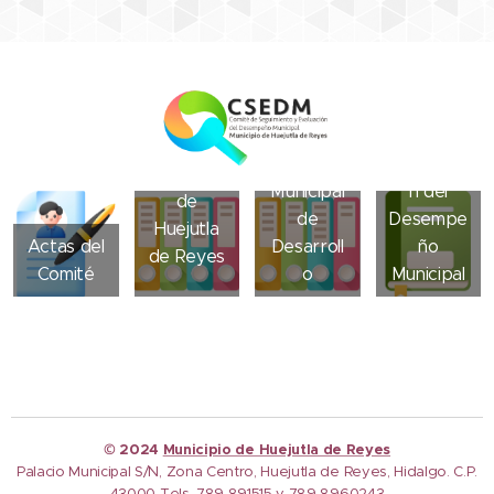
Sistema
Programa
del
de
s
Comité
Evaluació
Presupue
de
n del
starios
Seguimien
Desempe
derivados
to y
ño
del Plan
Evaluació
Municipal
Municipal
n del
de
de
Desempe
Huejutla
Actas del
Desarroll
ño
de Reyes
Comité
o
Municipal
© 2024
Municipio de Huejutla de Reyes
Palacio Municipal S/N, Zona Centro, Huejutla de Reyes, Hidalgo. C.P.
43000 Tels. 789 891515 y 789 8960243