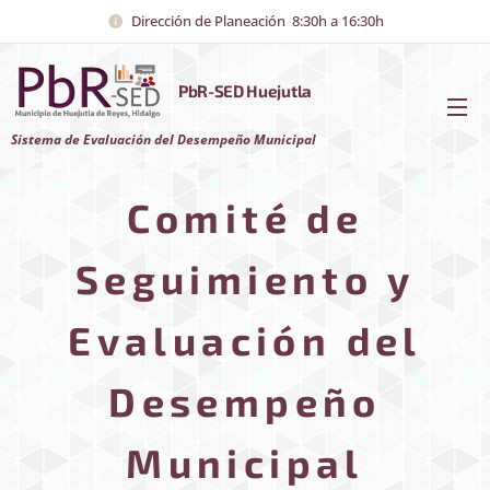
Dirección de Planeación 8:30h a 16:30h
PbR-SED Huejutla
Sistema de Evaluación del Desempeño Municipal
Comité de
Seguimiento y
Evaluación del
Criterios
para la
Desempeño
Lineamien
Elaboraci
tos
ón y
Manual de
Generales
Municipal
Evaluació
Funciona
del
n de
miento